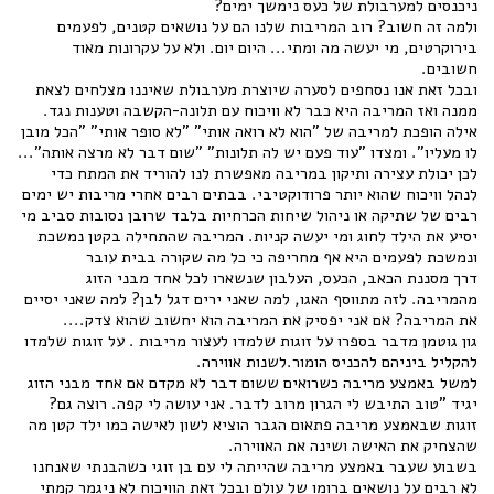
ניכנסים למערבולת של כעס נימשך ימים?
ולמה זה חשוב? רוב המריבות שלנו הם על נושאים קטנים, לפעמים
בירוקרטים, מי יעשה מה ומתי... היום יום. ולא על עקרונות מאוד
חשובים.
ובכל זאת אנו נסחפים לסערה שיוצרת מערבולת שאיננו מצלחים לצאת
ממנה ואז המריבה היא כבר לא וויכוח עם תלונה-הקשבה וטענות נגד.
אילה הופכת למריבה של "הוא לא רואה אותי" "לא סופר אותי" "הכל מובן
לו מעליו". ומצדו "עוד פעם יש לה תלונות" "שום דבר לא מרצה אותה"...
לכן יכולת עצירה ותיקון במריבה מאפשרת לנו להוריד את המתח כדי
לנהל וויכוח שהוא יותר פרודוקטיבי. בבתים רבים אחרי מריבות יש ימים
רבים של שתיקה או ניהול שיחות הכרחיות בלבד שרובן נסובות סביב מי
יסיע את הילד לחוג ומי יעשה קניות. המריבה שהתחילה בקטן נמשכת
ונמשכת לפעמים היא אף מחריפה כי כל מה שקורה בבית עובר
דרך מסננת הכאב, הכעס, העלבון שנשארו לכל אחד מבני הזוג
מהמריבה. לזה מתווסף האגו, למה שאני ירים דגל לבן? למה שאני יסיים
את המריבה? אם אני יפסיק את המריבה הוא יחשוב שהוא צדק....
גון גוטמן מדבר בספרו על זוגות שלמדו לעצור מריבות . על זוגות שלמדו
להקליל ביניהם להכניס הומור.לשנות אווירה.
למשל באמצע מריבה כשרואים ששום דבר לא מקדם אם אחד מבני הזוג
יגיד "טוב התיבש לי הגרון מרוב לדבר. אני עושה לי קפה. רוצה גם?
זוגות שבאמצע מריבה פתאום הגבר הוציא לשון לאישה כמו ילד קטן מה
שהצחיק את האישה ושינה את האווירה.
בשבוע שעבר באמצע מריבה שהייתה לי עם בן זוגי כשהבנתי שאנחנו
לא רבים על נושאים ברומו של עולם ובכל זאת הוויכוח לא ניגמר קמתי